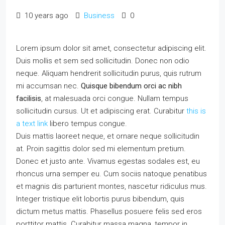
10 years ago
Business
0
Lorem ipsum dolor sit amet, consectetur adipiscing elit.
Duis mollis et sem sed sollicitudin. Donec non odio
neque. Aliquam hendrerit sollicitudin purus, quis rutrum
mi accumsan nec.
Quisque bibendum orci ac nibh
facilisis
, at malesuada orci congue. Nullam tempus
sollicitudin cursus. Ut et adipiscing erat. Curabitur
this is
a text link
libero tempus congue.
Duis mattis laoreet neque, et ornare neque sollicitudin
at. Proin sagittis dolor sed mi elementum pretium.
Donec et justo ante. Vivamus egestas sodales est, eu
rhoncus urna semper eu. Cum sociis natoque penatibus
et magnis dis parturient montes, nascetur ridiculus mus.
Integer tristique elit lobortis purus bibendum, quis
dictum metus mattis. Phasellus posuere felis sed eros
porttitor mattis. Curabitur massa magna, tempor in